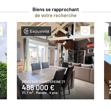
Biens se rapprochant
de votre recherche
Exclusivité
BROU SUR CHANTEREINE 77
B
488 000 €
2
111,7 m
, Maison
, 4 pcs
9