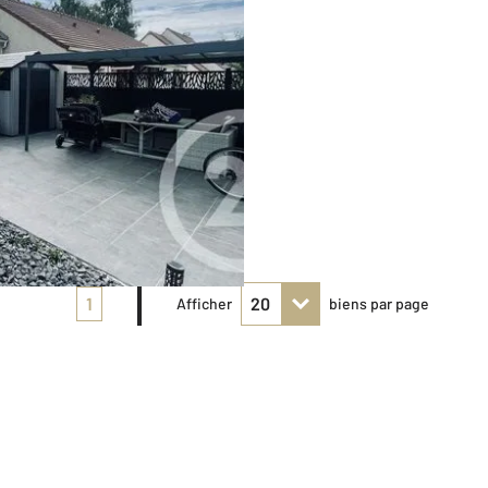
1
Afficher
biens par page