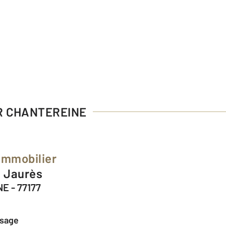
UR CHANTEREINE
 Immobilier
n Jaurès
E - 77177
ssage