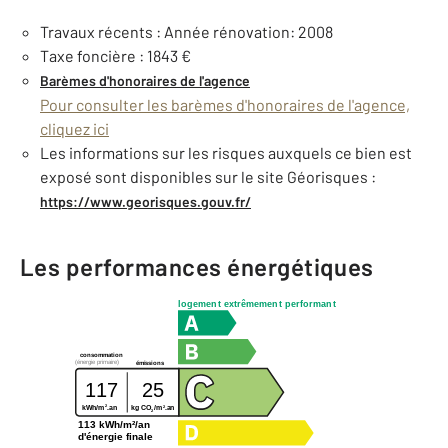
Travaux récents : Année rénovation: 2008
Taxe foncière : 1843 €
Barèmes d'honoraires de l'agence
Pour consulter les barèmes d'honoraires de l'agence,
cliquez ici
Les informations sur les risques auxquels ce bien est
exposé sont disponibles sur le site Géorisques :
https://www.georisques.gouv.fr/
Les performances énergétiques
logement extrêmement performant
consommation
(énergie primaire)
émissions
117
25
2
2
kg CO
/m
.an
kWh/m
.an
2
113 kWh/m²/an
d'énergie finale