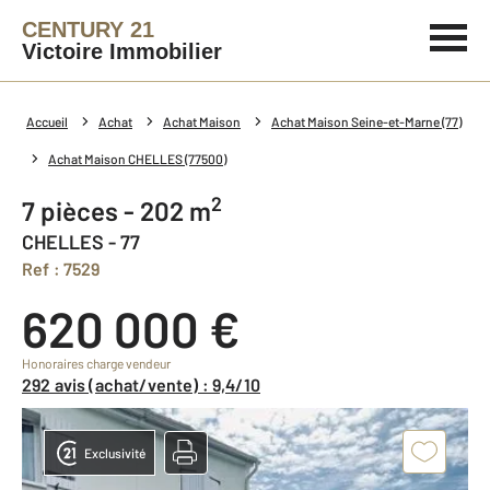
CENTURY 21
Victoire Immobilier
Accueil
Achat
Achat Maison
Achat Maison Seine-et-Marne (77)
Achat Maison CHELLES (77500)
2
7 pièces - 202 m
CHELLES - 77
Ref : 7529
620 000 €
Honoraires charge vendeur
292 avis (achat/vente) : 9,4/10
Exclusivité