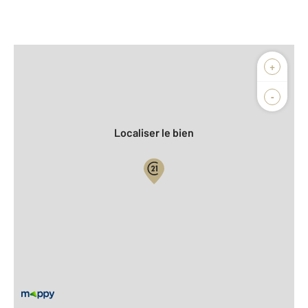
Afficher sur la carte :
+
Agence
Biens vendus
-
Localiser le bien
Vue globale
2
Surface totale : 141,3 m
2
Surface habitable : 95,8 m
2
Surface terrain : 570 m
Nombre de pièces : 6
[Voir le détail]
Équipements