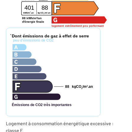
401
88
2
2
kWh/m
.an
kg CO
/m
.an
2
88 kWh/m²/an
d'énergie finale
logement extrêmement peu performant
Dont émissions de gaz à effet de serre
*
peu d'émissions de CO2
88
kgCO
/m
.an
2
2
Émissions de CO2 très importantes
Logement à consommation énergétique excessive :
classe F.