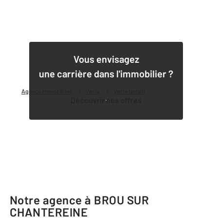
1
Vous envisagez
une carrière dans l'immobilier ?
Agence immobilière
Vente
Vente terrain
Découvrir nos offres
Notre agence à BROU SUR
CHANTEREINE