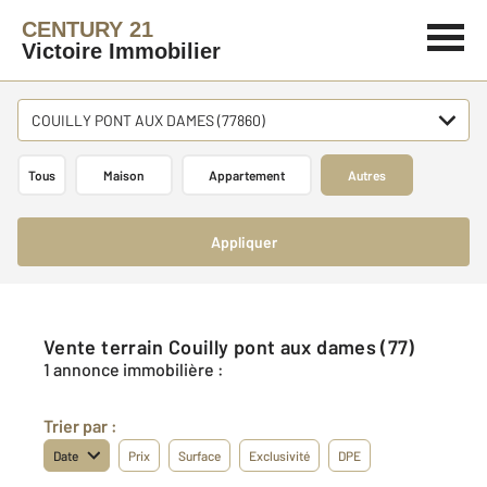
CENTURY 21
Victoire Immobilier
COUILLY PONT AUX DAMES (77860)
Tous
Maison
Appartement
Autres
Appliquer
Vente terrain Couilly pont aux dames (77)
1 annonce immobilière :
Trier par :
Date
Prix
Surface
Exclusivité
DPE