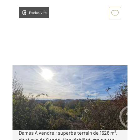
Exclusivité
COUILLY PONT AUX DAMES 77
2
1626 m
Ref : 7773
Terrain à vendre
164 000 €
Terrain à bâtir de 1626 m² à Couilly-Pont-aux-
Dames À vendre : superbe terrain de 1626 m²,
situé rue de Condé. Non viabilisé, mais avec