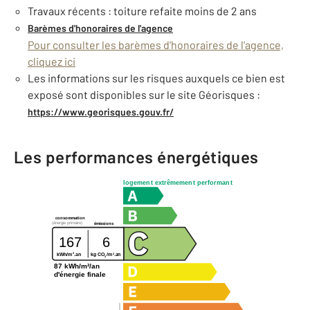
Travaux récents : toiture refaite moins de 2 ans
Barèmes d'honoraires de l'agence
Pour consulter les barèmes d'honoraires de l'agence,
cliquez ici
Les informations sur les risques auxquels ce bien est
exposé sont disponibles sur le site Géorisques :
https://www.georisques.gouv.fr/
Les performances énergétiques
logement extrêmement performant
consommation
(énergie primaire)
émissions
167
6
2
2
kg CO
/m
.an
kWh/m
.an
2
87 kWh/m²/an
d'énergie finale