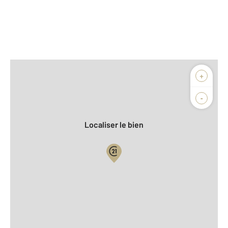
Afficher sur la carte :
+
Agence
Biens vendus
-
Localiser le bien
Vue globale
2
Surface totale : 48,4 m
2
Surface habitable : 48,4 m
Type d'appartement : F2
ème
Étage : 2