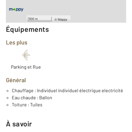
Nombre de pièces : 2
[Voir le détail]
Type de construction : Traditionnelle
500 m
©
Mappy
Équipements
Les plus
Parking et Rue
Général
Chauffage : Individuel individuel électrique electricité
Eau chaude : Ballon
Toiture : Tuiles
À savoir