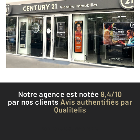
CENTURY 21 Victoire Immobilier
66 bis avenue Jean Jaurès
BROU SUR CHANTEREINE - 77177
Envoyer un message
Téléphoner à l'agence
Notre agence est notée
9,4/10
par nos clients
Avis authentifiés par
Qualitelis
Voir tous les avis clients