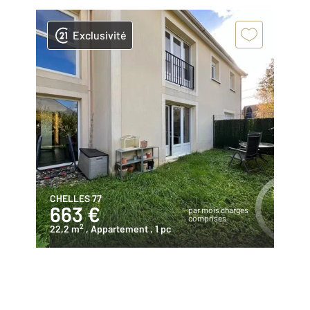
Exclusivité
CHELLES 77
663 €
par mois charges
comprises
2
22,2 m
, Appartement
, 1 pc