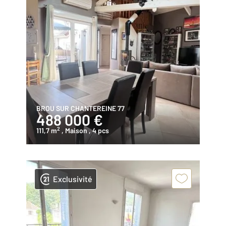
BROU SUR CHANTEREINE 77
488 000 €
2
111,7 m
, Maison
, 4 pcs
Exclusivité