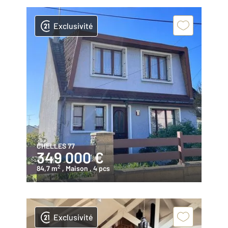
Exclusivité
CHELLES 77
349 000 €
2
84,7 m
, Maison
, 4 pcs
Exclusivité