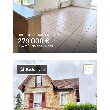
BROU SUR CHANTEREINE 77
279 000 €
2
99,3 m
, Maison
, 4 pcs
Exclusivité