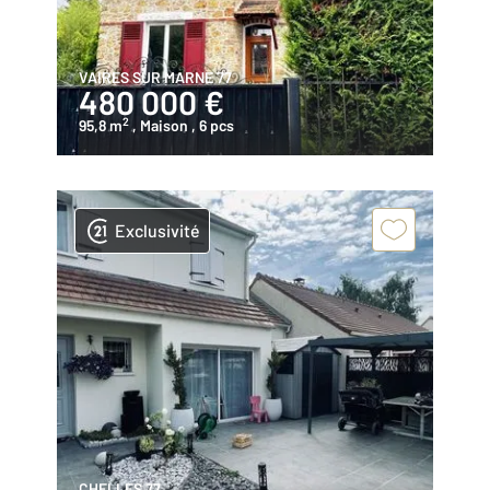
VAIRES SUR MARNE 77
480 000 €
2
95,8 m
, Maison
, 6 pcs
Exclusivité
CHELLES 77