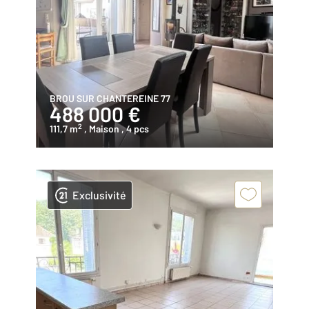
BROU SUR CHANTEREINE 77
488 000 €
2
111,7 m
, Maison
, 4 pcs
Exclusivité