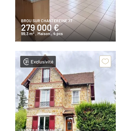
BROU SUR CHANTEREINE 77
279 000 €
2
99,3 m
, Maison
, 4 pcs
Exclusivité
VAIRES SUR MARNE 77