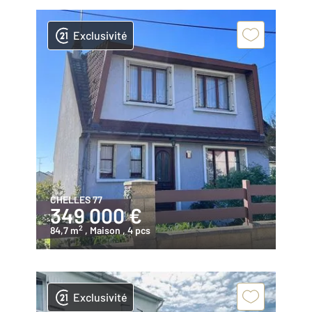
Exclusivité
CHELLES 77
349 000 €
2
84,7 m
, Maison
, 4 pcs
Exclusivité