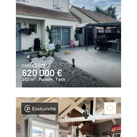
CHELLES 77
620 000 €
2
202 m
, Maison
, 7 pcs
Exclusivité